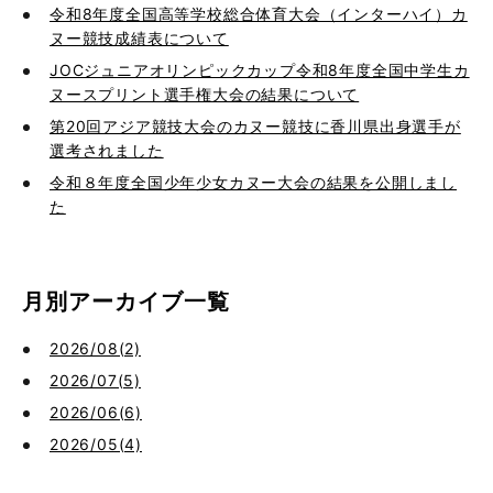
令和8年度全国高等学校総合体育大会（インターハイ）カ
ヌー競技成績表について
JOCジュニアオリンピックカップ令和8年度全国中学生カ
ヌースプリント選手権大会の結果について
第20回アジア競技大会のカヌー競技に香川県出身選手が
選考されました
令和８年度全国少年少女カヌー大会の結果を公開しまし
た
月別アーカイブ一覧
2026/08(2)
2026/07(5)
2026/06(6)
2026/05(4)